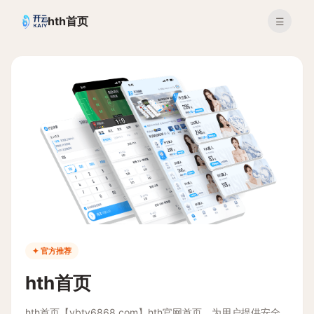
hth首页
☰
✦ 官方推荐
hth首页
hth首页【ybty6868.com】hth官网首页，为用户提供安全