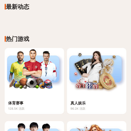
最新动态
热门游戏
真人娱乐
体育赛事
96.2K 活跃
128.5K 活跃