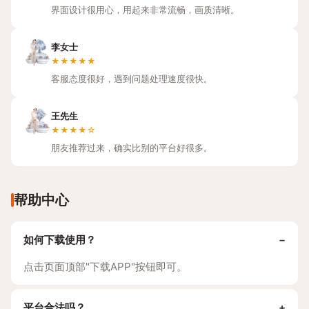
界面设计很用心，用起来非常流畅，画质清晰。
李女士
★★★★★
客服态度很好，遇到问题处理速度很快。
王先生
★★★★☆
朋友推荐过来，确实比别的平台好很多。
帮助中心
如何下载使用？
点击页面顶部"下载APP"按钮即可。
平台合法吗？